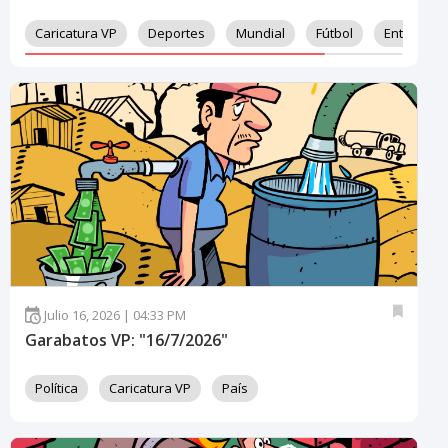
Caricatura VP
Deportes
Mundial
Fútbol
Entreteni
Julio 16, 2026 | 04:33 PM
Garabatos VP: "16/7/2026"
Política
Caricatura VP
País