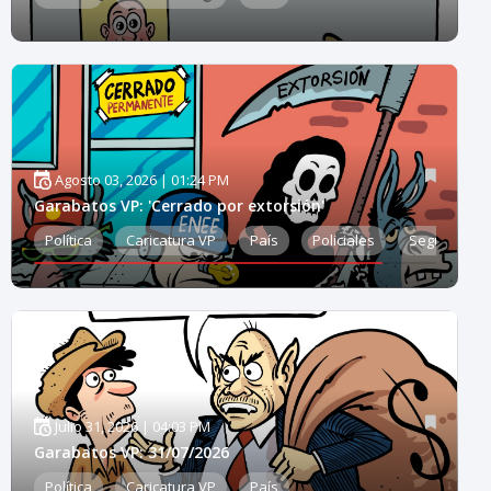
Agosto 03, 2026 | 01:24 PM
Garabatos VP: 'Cerrado por extorsión'
Política
Caricatura VP
País
Policiales
Seguridad
Julio 31, 2026 | 04:03 PM
Garabatos VP: 31/07/2026
Política
Caricatura VP
País