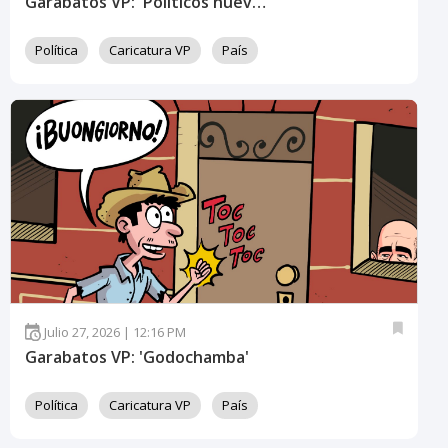
Garabatos VP: 'Políticos nuevos con mañas viejas'
Política
Caricatura VP
País
Julio 27, 2026 | 12:16 PM
Garabatos VP: 'Godochamba'
Política
Caricatura VP
País