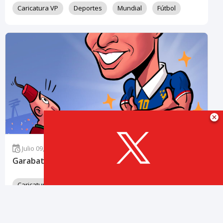
Caricatura VP
Deportes
Mundial
Fútbol
Julio 09, 2026 | 06:34 PM
Garabatos VP: "Mbappé"
Caricatura VP
Deportes
Mundial
Fútbol