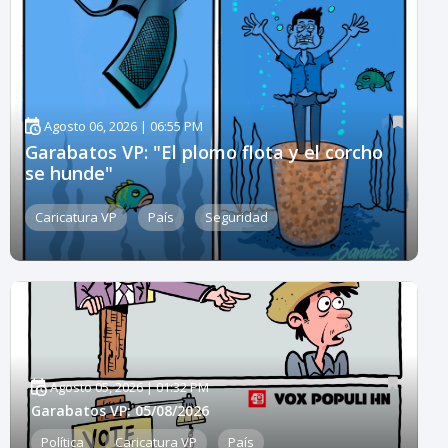
Agosto 06, 2026 | 06:55 PM
Garabatos VP: "El plomo flota y el corcho
se hunde"
Caricatura VP
País
Seguridad
Agosto 05, 2026 | 01:32 PM
Garabatos VP: 05/08/2026
Política
Caricatura VP
País