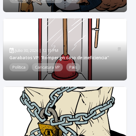
Julio 30, 2026 | 12:15 PM
Garabatos VP: 'Romper en caso de ineficiencia"
Política
Caricatura VP
País